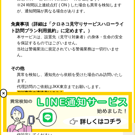
※24 時間以上連続点灯 ( ON ) した場合も異常を検知します
が、通知間隔が異なる場合があります。
免責事項（詳細は「クロネコ見守りサービスハローライ
ト訪問プラン利用規約」に定めます。）
本サービスは、設置先（見守り対象者）の身体・生命の安全
を保証するものではございません。
当社は警備業法に規定されている警備業務は一切行いませ
ん。
その他
異常を検知し、通知先から依頼を受けた場合のみ訪問いたし
ます。
代理訪問のご依頼はJKK東京までお願いします。
JKK東京の連絡先はこちら
×
（リンク先「修繕の申込」の欄をご確認ください）」
訪問依頼受付時間は9:00〜18:00です。
異常通知の為、設置先以外のメールアドレスの登録が必要で
す。通知先として最大4名までご登録頂けます。
ご契約者（支払い者）、通知先において、下記のドメインの
メールを受信できるよう、迷惑メールから解除、もしくは受
信設定してください。