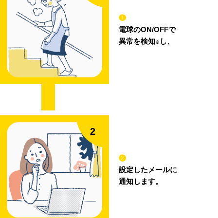
❶
電球のON/OFFで
異常を検知
し、
※
❷
設定したメールに
通知します。