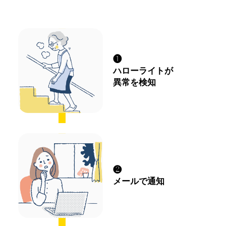
❶
ハローライトが
異常を検知
❷
メールで通知