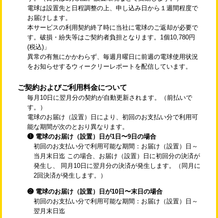
電球は設置先と日程調整の上、申し込み日から１週間程度で
お届けします。
本サービスの利用契約終了時に当社に電球のご返却が必要で
す。破損・紛失等はご契約者負担となります。1個10,780円
(税込)」
異常の有無にかかわらず、毎週月曜日に前週の電球使用状況
をお知らせするウィークリーレポートを配信しています。
ご契約およびご利用料金について
毎月10日に翌月分の契約が自動更新されます。（前払いで
す。）
電球のお届け（設置）日により、初回のお支払い分で利用可
能な期間が次のとおり異なります。
❶ 電球のお届け（設置）日が1日〜9日の場合
初回のお支払い分で利用可能な期間：お届け（設置）日～
当月末日迄 この場合、お届け（設置）日に初回分の決済が
発生し、 同月10日に翌月分の決済が発生します。（同月に
2回決済が発生します。）
❷ 電球のお届け（設置）日が10日〜末日の場合
初回のお支払い分で利用可能な期間：お届け（設置）日～
翌月末日迄