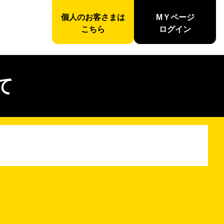
個人のお客さまは
MＹページ
こちら
ログイン
て